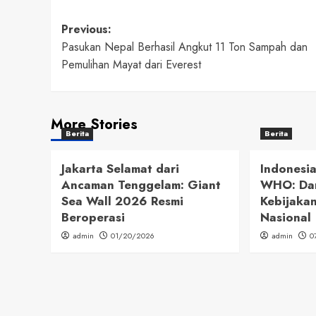
Post
Previous:
Pasukan Nepal Berhasil Angkut 11 Ton Sampah dan
navigation
Pemulihan Mayat dari Everest
More Stories
Berita
Berita
Jakarta Selamat dari
Indonesia
Ancaman Tenggelam: Giant
WHO: Da
Sea Wall 2026 Resmi
Kebijaka
Beroperasi
Nasional
admin
01/20/2026
admin
0