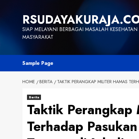
Skip
to
RSUDAYAKURAJA.C
content
SIAP MELAYANI BERBAGAI MASALAH KESEHATAN
MASYARAKAT
Sample Page
HOME
BERITA
TAKTIK PERANGKAP MILITER HAMAS TERHA
Berita
Taktik Perangkap 
Terhadap Pasukan I