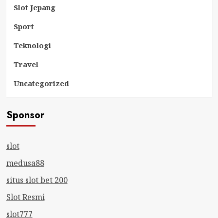
Slot Jepang
Sport
Teknologi
Travel
Uncategorized
Sponsor
slot
medusa88
situs slot bet 200
Slot Resmi
slot777