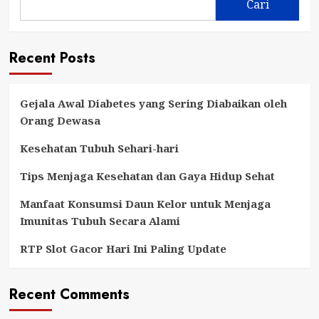
Cari
USS
Nimitz
di
Recent Posts
Selat
Malaka
Gejala Awal Diabetes yang Sering Diabaikan oleh
Sesuai
Orang Dewasa
Hukum
Internasional
Kesehatan Tubuh Sehari-hari
Tips Menjaga Kesehatan dan Gaya Hidup Sehat
Manfaat Konsumsi Daun Kelor untuk Menjaga
Imunitas Tubuh Secara Alami
RTP Slot Gacor Hari Ini Paling Update
Recent Comments