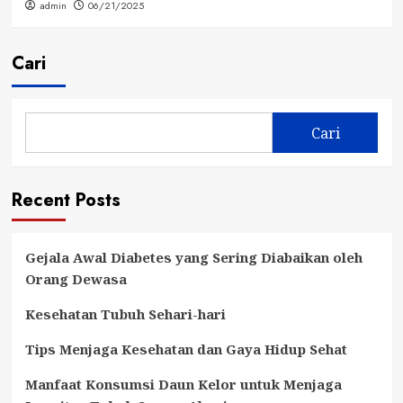
admin
06/21/2025
Cari
Cari
Recent Posts
Gejala Awal Diabetes yang Sering Diabaikan oleh
Orang Dewasa
Kesehatan Tubuh Sehari-hari
Tips Menjaga Kesehatan dan Gaya Hidup Sehat
Manfaat Konsumsi Daun Kelor untuk Menjaga