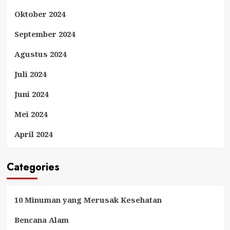
Oktober 2024
September 2024
Agustus 2024
Juli 2024
Juni 2024
Mei 2024
April 2024
Categories
10 Minuman yang Merusak Kesehatan
Bencana Alam