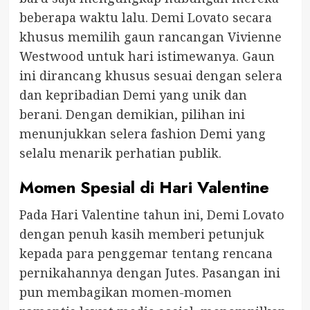
beberapa waktu lalu. Demi Lovato secara
khusus memilih gaun rancangan Vivienne
Westwood untuk hari istimewanya. Gaun
ini dirancang khusus sesuai dengan selera
dan kepribadian Demi yang unik dan
berani. Dengan demikian, pilihan ini
menunjukkan selera fashion Demi yang
selalu menarik perhatian publik.
Momen Spesial di Hari Valentine
Pada Hari Valentine tahun ini, Demi Lovato
dengan penuh kasih memberi petunjuk
kepada para penggemar tentang rencana
pernikahannya dengan Jutes. Pasangan ini
pun membagikan momen-momen