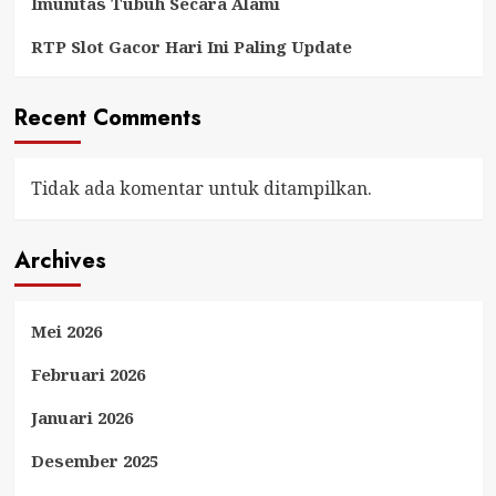
Imunitas Tubuh Secara Alami
RTP Slot Gacor Hari Ini Paling Update
Recent Comments
Tidak ada komentar untuk ditampilkan.
Archives
Mei 2026
Februari 2026
Januari 2026
Desember 2025