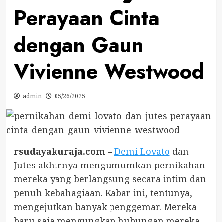
Perayaan Cinta
dengan Gaun
Vivienne Westwood
admin
05/26/2025
rsudayakuraja.com –
Demi Lovato
dan
Jutes akhirnya mengumumkan pernikahan
mereka yang berlangsung secara intim dan
penuh kebahagiaan. Kabar ini, tentunya,
mengejutkan banyak penggemar. Mereka
baru saja mengungkap hubungan mereka