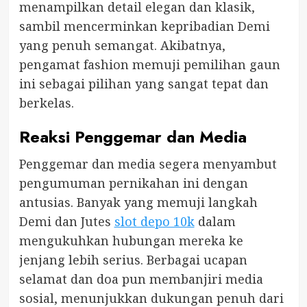
menampilkan detail elegan dan klasik,
sambil mencerminkan kepribadian Demi
yang penuh semangat. Akibatnya,
pengamat fashion memuji pemilihan gaun
ini sebagai pilihan yang sangat tepat dan
berkelas.
Reaksi Penggemar dan Media
Penggemar dan media segera menyambut
pengumuman pernikahan ini dengan
antusias. Banyak yang memuji langkah
Demi dan Jutes
slot depo 10k
dalam
mengukuhkan hubungan mereka ke
jenjang lebih serius. Berbagai ucapan
selamat dan doa pun membanjiri media
sosial, menunjukkan dukungan penuh dari