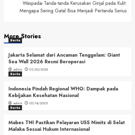
Waspadai Tanda-tanda Kerusakan Ginjal pada Kulit:
Mengapa Sering Gatal Bisa Menjadi Pertanda Serius
More Stories
Berita
Jakarta Selamat dari Ancaman Tenggelam: Giant
Sea Wall 2026 Resmi Beroperasi
admin
01/20/2026
Berita
Indonesia Pindah Regional WHO: Dampak pada
Kebijakan Kesehatan Nasional
admin
07/14/2025
Berita
Mabes TNI Pastikan Pelayaran USS Nimitz di Selat
Malaka Sesuai Hukum Internasional