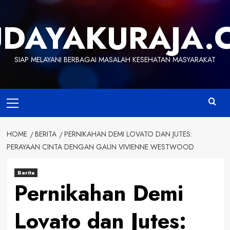
Skip
to
UDAYAKURAJA.
content
SIAP MELAYANI BERBAGAI MASALAH KESEHATAN MASYARAKAT
Primary
Menu
HOME
BERITA
PERNIKAHAN DEMI LOVATO DAN JUTES:
PERAYAAN CINTA DENGAN GAUN VIVIENNE WESTWOOD
Berita
Pernikahan Demi
Lovato dan Jutes: