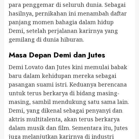
para penggemar di seluruh dunia. Sebagai
hasilnya, pernikahan ini menambah daftar
panjang momen bahagia dalam hidup
Demi, setelah perjalanan karirnya yang
gemilang di dunia hiburan.
Masa Depan Demi dan Jutes
Demi Lovato dan Jutes kini memulai babak
baru dalam kehidupan mereka sebagai
pasangan suami istri. Keduanya berencana
untuk terus berkarya di bidang masing-
masing, sambil mendukung satu sama lain.
Demi, yang dikenal sebagai penyanyi dan
aktris multitalenta, akan terus berkarya
dalam musik dan film. Sementara itu, Jutes
juga melanjutkan karirnya di industri