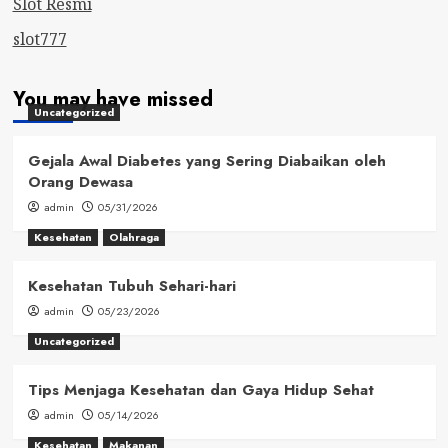
Slot Resmi
slot777
You may have missed
Uncategorized
Gejala Awal Diabetes yang Sering Diabaikan oleh
Orang Dewasa
admin
05/31/2026
Kesehatan
Olahraga
Kesehatan Tubuh Sehari-hari
admin
05/23/2026
Uncategorized
Tips Menjaga Kesehatan dan Gaya Hidup Sehat
admin
05/14/2026
Kesehatan
Makanan