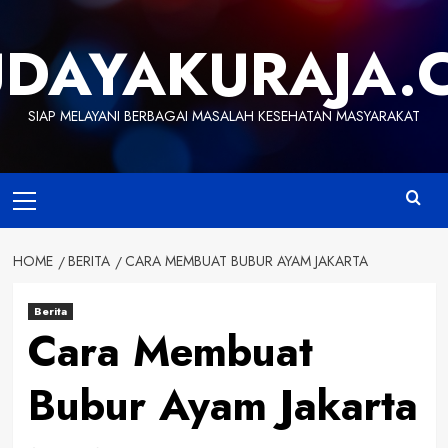
Skip
to
UDAYAKURAJA.
content
SIAP MELAYANI BERBAGAI MASALAH KESEHATAN MASYARAKAT
Primary
Menu
HOME
BERITA
CARA MEMBUAT BUBUR AYAM JAKARTA
Berita
Cara Membuat
Bubur Ayam Jakarta