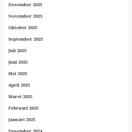
Desember 2025
November 2025
Oktober 2025
September 2025
Juli 2025
Juni 2025
Mei 2025
April 2025
Maret 2025
Februari 2025
Januari 2025
Desember 2024