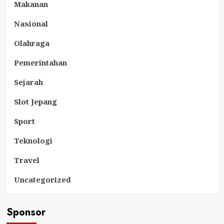
Makanan
Nasional
Olahraga
Pemerintahan
Sejarah
Slot Jepang
Sport
Teknologi
Travel
Uncategorized
Sponsor