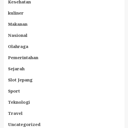
Kesehatan
kuliner
Makanan
Nasional
Olahraga
Pemerintahan
Sejarah
Slot Jepang
Sport
Teknologi
Travel
Uncategorized