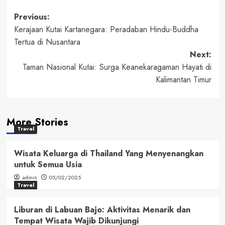
Post
Previous:
Kerajaan Kutai Kartanegara: Peradaban Hindu-Buddha
navigation
Tertua di Nusantara
Next:
Taman Nasional Kutai: Surga Keanekaragaman Hayati di
Kalimantan Timur
More Stories
Travel
Wisata Keluarga di Thailand Yang Menyenangkan
untuk Semua Usia
admin
05/02/2025
Travel
Liburan di Labuan Bajo: Aktivitas Menarik dan
Tempat Wisata Wajib Dikunjungi