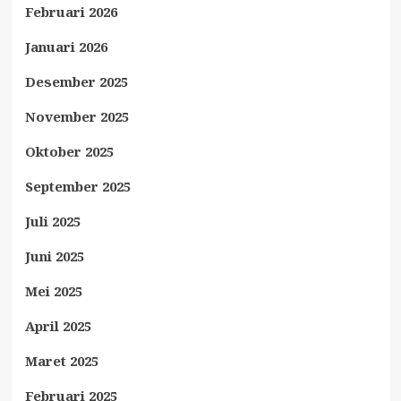
Februari 2026
Januari 2026
Desember 2025
November 2025
Oktober 2025
September 2025
Juli 2025
Juni 2025
Mei 2025
April 2025
Maret 2025
Februari 2025