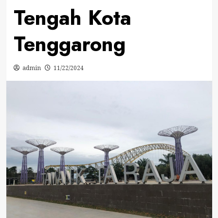
Tengah Kota
Tenggarong
admin
11/22/2024