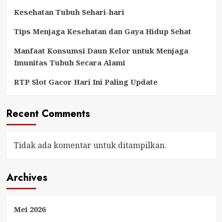
Kesehatan Tubuh Sehari-hari
Tips Menjaga Kesehatan dan Gaya Hidup Sehat
Manfaat Konsumsi Daun Kelor untuk Menjaga
Imunitas Tubuh Secara Alami
RTP Slot Gacor Hari Ini Paling Update
Recent Comments
Tidak ada komentar untuk ditampilkan.
Archives
Mei 2026