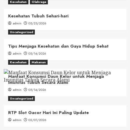
Kesehatan
Olahraga
Kesehatan Tubuh Sehari-hari
admin
05/23/2026
Uncategorized
Tips Menjaga Kesehatan dan Gaya Hidup Sehat
admin
05/14/2026
Kesehatan
Makanan
Manfaat Konsumsi Daun Kelor untuk Menjaga
Imunitas Tubuh Secara Alami
admin
05/14/2026
Uncategorized
RTP Slot Gacor Hari Ini Paling Update
admin
02/01/2026