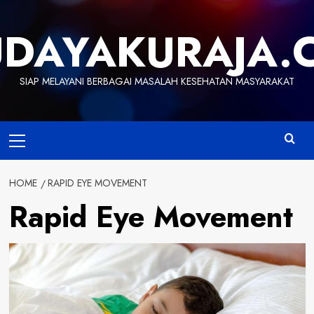
Skip
to
UDAYAKURAJA.
content
SIAP MELAYANI BERBAGAI MASALAH KESEHATAN MASYARAKAT
Primary
Menu
HOME
RAPID EYE MOVEMENT
Rapid Eye Movement