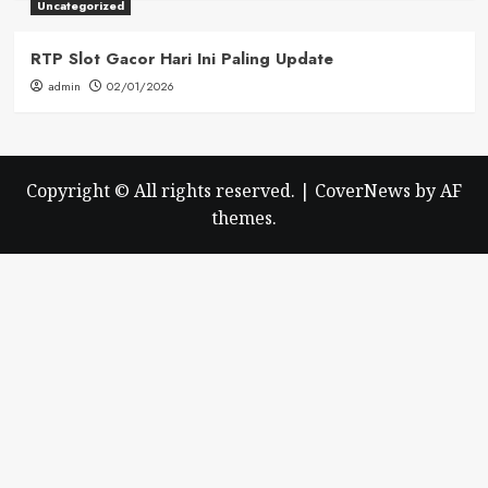
Uncategorized
RTP Slot Gacor Hari Ini Paling Update
admin
02/01/2026
Copyright © All rights reserved.
|
CoverNews
by AF
themes.