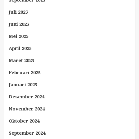
Juli 2025
Juni 2025
Mei 2025
April 2025
Maret 2025
Februari 2025
Januari 2025
Desember 2024
November 2024
Oktober 2024
September 2024