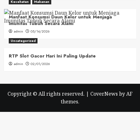
Kesehatan
Makanan
Manfaat Konsumsi Daun Kelor untuk Menjaga
Imunitas Tubuh Secara Alami
admin
05/14/2026
Uncategorized
RTP Slot Gacor Hari Ini Paling Update
admin
02/01/2026
Copyright © All rights reserved.
|
CoverNews
by AF
themes.