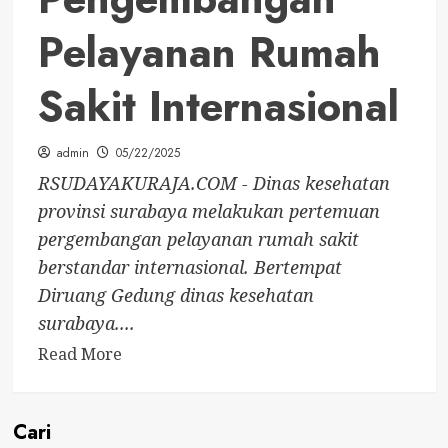
Pelayanan Rumah
Sakit Internasional
admin
05/22/2025
RSUDAYAKURAJA.COM - Dinas kesehatan
provinsi surabaya melakukan pertemuan
pergembangan pelayanan rumah sakit
berstandar internasional. Bertempat
Diruang Gedung dinas kesehatan
surabaya....
Read
Read More
more
about
Pengembangan
Cari