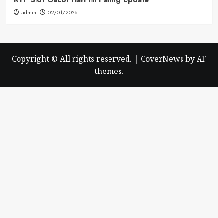
admin
02/01/2026
Copyright © All rights reserved.
|
CoverNews
by AF
themes.