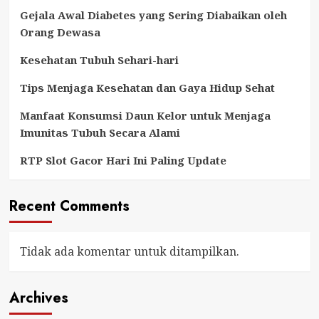
Merasa
Gejala Awal Diabetes yang Sering Diabaikan oleh
Depresi
Orang Dewasa
Kesehatan Tubuh Sehari-hari
Tips Menjaga Kesehatan dan Gaya Hidup Sehat
Manfaat Konsumsi Daun Kelor untuk Menjaga
Imunitas Tubuh Secara Alami
RTP Slot Gacor Hari Ini Paling Update
Recent Comments
Tidak ada komentar untuk ditampilkan.
Archives