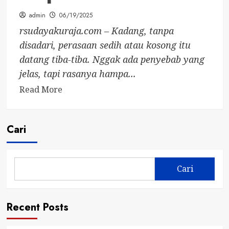
admin
06/19/2025
rsudayakuraja.com – Kadang, tanpa
disadari, perasaan sedih atau kosong itu
datang tiba-tiba. Nggak ada penyebab yang
jelas, tapi rasanya hampa...
Read
Read More
more
about
7
Cari
Langkah
Awal
yang
Cari
Bisa
Dilakukan
Saat
Recent Posts
Mulai