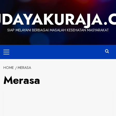
Skip
to
UDAYAKURAJA.
content
SIAP MELAYANI BERBAGAI MASALAH KESEHATAN MASYARAKAT
Primary
Menu
HOME
MERASA
Merasa