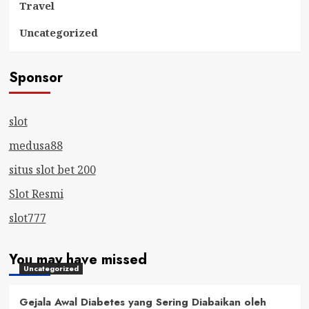
Travel
Uncategorized
Sponsor
slot
medusa88
situs slot bet 200
Slot Resmi
slot777
You may have missed
Uncategorized
Gejala Awal Diabetes yang Sering Diabaikan oleh