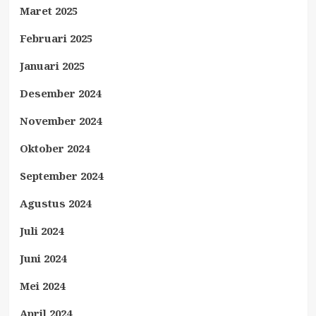
Maret 2025
Februari 2025
Januari 2025
Desember 2024
November 2024
Oktober 2024
September 2024
Agustus 2024
Juli 2024
Juni 2024
Mei 2024
April 2024