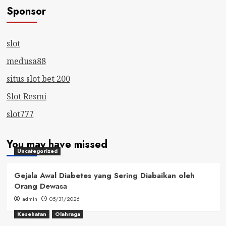
Sponsor
slot
medusa88
situs slot bet 200
Slot Resmi
slot777
You may have missed
Uncategorized
Gejala Awal Diabetes yang Sering Diabaikan oleh
Orang Dewasa
admin
05/31/2026
Kesehatan
Olahraga