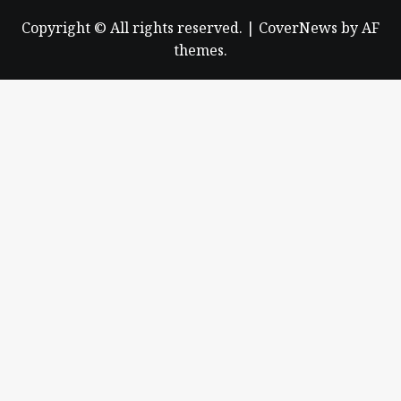
Copyright © All rights reserved.
|
CoverNews
by AF
themes.