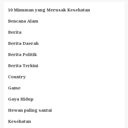
10 Minuman yang Merusak Kesehatan
Bencana Alam
Berita
Berita Daerah
Berita Politik
Berita Terkini
Country
Game
Gaya Hidup
Hewan paling santai
Kesehatan