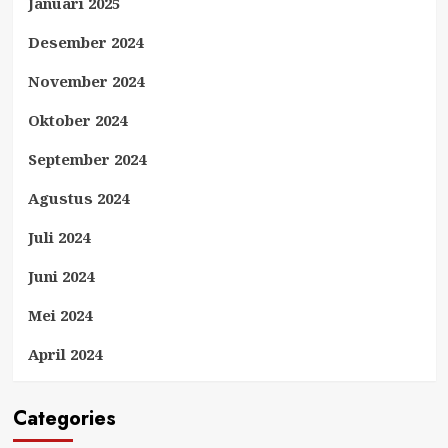
Januari 2025
Desember 2024
November 2024
Oktober 2024
September 2024
Agustus 2024
Juli 2024
Juni 2024
Mei 2024
April 2024
Categories