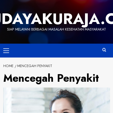
Skip
to
UDAYAKURAJA.
content
SIAP MELAYANI BERBAGAI MASALAH KESEHATAN MASYARAKAT
Primary
Menu
HOME
MENCEGAH PENYAKIT
Mencegah Penyakit