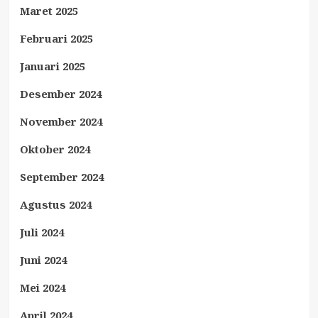
Maret 2025
Februari 2025
Januari 2025
Desember 2024
November 2024
Oktober 2024
September 2024
Agustus 2024
Juli 2024
Juni 2024
Mei 2024
April 2024