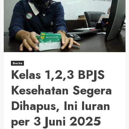
Berita
Kelas 1,2,3 BPJS
Kesehatan Segera
Dihapus, Ini Iuran
per 3 Juni 2025