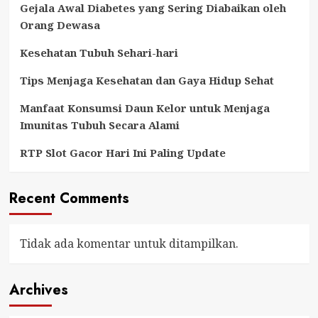
Gejala Awal Diabetes yang Sering Diabaikan oleh
3
Orang Dewasa
Juni
2025
Kesehatan Tubuh Sehari-hari
Tips Menjaga Kesehatan dan Gaya Hidup Sehat
Manfaat Konsumsi Daun Kelor untuk Menjaga
Imunitas Tubuh Secara Alami
RTP Slot Gacor Hari Ini Paling Update
Recent Comments
Tidak ada komentar untuk ditampilkan.
Archives