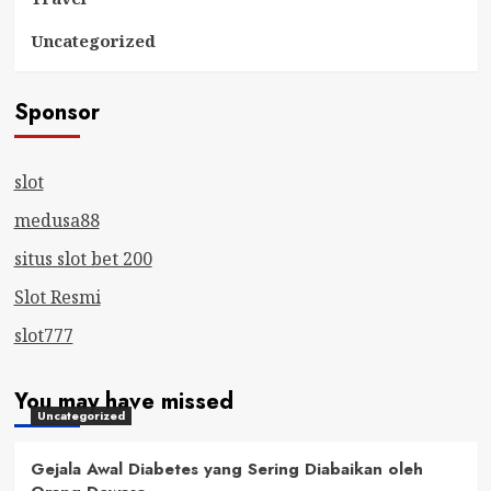
Uncategorized
Sponsor
slot
medusa88
situs slot bet 200
Slot Resmi
slot777
You may have missed
Uncategorized
Gejala Awal Diabetes yang Sering Diabaikan oleh