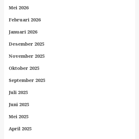
Mei 2026
Februari 2026
Januari 2026
Desember 2025
November 2025
Oktober 2025
September 2025
Juli 2025
Juni 2025
Mei 2025
April 2025