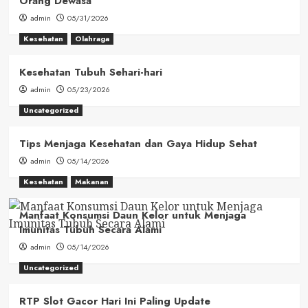
Orang Dewasa
admin
05/31/2026
Kesehatan
Olahraga
Kesehatan Tubuh Sehari-hari
admin
05/23/2026
Uncategorized
Tips Menjaga Kesehatan dan Gaya Hidup Sehat
admin
05/14/2026
Kesehatan
Makanan
Manfaat Konsumsi Daun Kelor untuk Menjaga
Imunitas Tubuh Secara Alami
admin
05/14/2026
Uncategorized
RTP Slot Gacor Hari Ini Paling Update