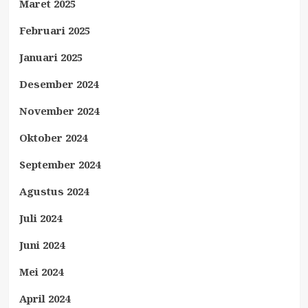
Maret 2025
Februari 2025
Januari 2025
Desember 2024
November 2024
Oktober 2024
September 2024
Agustus 2024
Juli 2024
Juni 2024
Mei 2024
April 2024