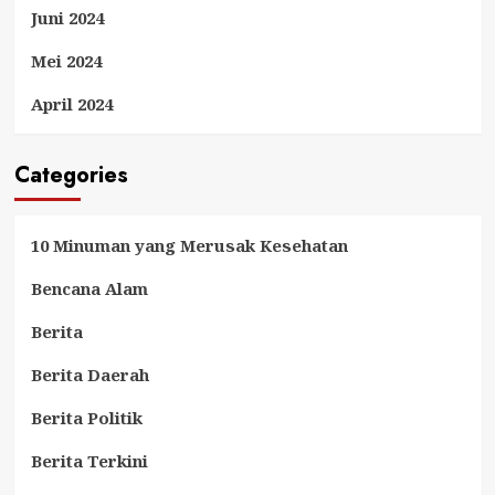
Juni 2024
Mei 2024
April 2024
Categories
10 Minuman yang Merusak Kesehatan
Bencana Alam
Berita
Berita Daerah
Berita Politik
Berita Terkini