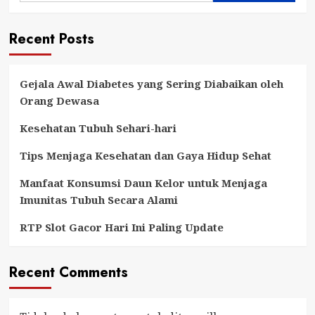
Sepele
yang
Recent Posts
Tanpa
Sadar
Gejala Awal Diabetes yang Sering Diabaikan oleh
Menghancurkan
Orang Dewasa
Tubuhmu
Kesehatan Tubuh Sehari-hari
Tips Menjaga Kesehatan dan Gaya Hidup Sehat
Manfaat Konsumsi Daun Kelor untuk Menjaga
Imunitas Tubuh Secara Alami
RTP Slot Gacor Hari Ini Paling Update
Recent Comments