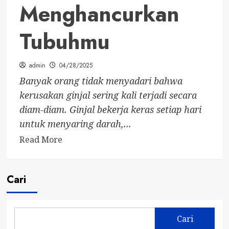
Menghancurkan
Tubuhmu
admin
04/28/2025
Banyak orang tidak menyadari bahwa
kerusakan ginjal sering kali terjadi secara
diam-diam. Ginjal bekerja keras setiap hari
untuk menyaring darah,...
Read
Read More
more
about
Ginjal
Cari
Rusak
Diam-
Diam:
Cari
Kebiasaan