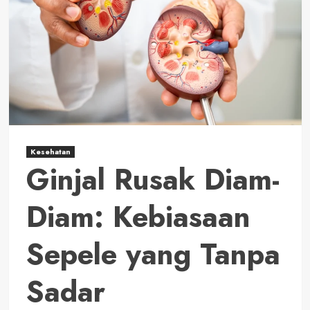
Kesehatan
Ginjal Rusak Diam-
Diam: Kebiasaan
Sepele yang Tanpa
Sadar