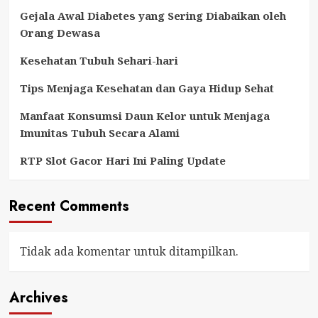
untuk
Gejala Awal Diabetes yang Sering Diabaikan oleh
Akuisisi
Orang Dewasa
OpenAI
Kesehatan Tubuh Sehari-hari
Tips Menjaga Kesehatan dan Gaya Hidup Sehat
Manfaat Konsumsi Daun Kelor untuk Menjaga
Imunitas Tubuh Secara Alami
RTP Slot Gacor Hari Ini Paling Update
Recent Comments
Tidak ada komentar untuk ditampilkan.
Archives