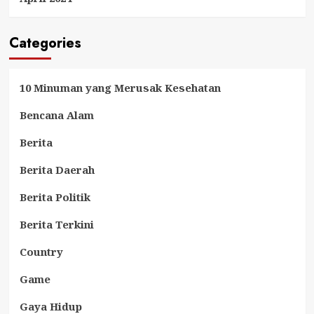
Categories
10 Minuman yang Merusak Kesehatan
Bencana Alam
Berita
Berita Daerah
Berita Politik
Berita Terkini
Country
Game
Gaya Hidup