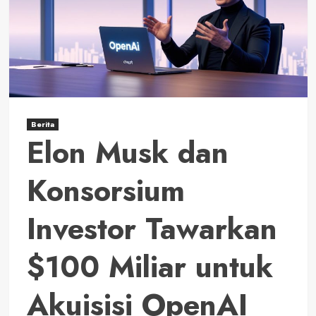
Berita
Elon Musk dan
Konsorsium
Investor Tawarkan
$100 Miliar untuk
Akuisisi OpenAI