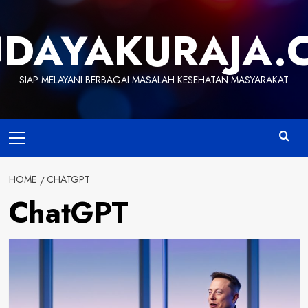
Skip
to
UDAYAKURAJA.
content
SIAP MELAYANI BERBAGAI MASALAH KESEHATAN MASYARAKAT
Primary
Menu
HOME
CHATGPT
ChatGPT