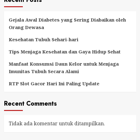
Gejala Awal Diabetes yang Sering Diabaikan oleh
Orang Dewasa
Kesehatan Tubuh Sehari-hari
Tips Menjaga Kesehatan dan Gaya Hidup Sehat
Manfaat Konsumsi Daun Kelor untuk Menjaga
Imunitas Tubuh Secara Alami
RTP Slot Gacor Hari Ini Paling Update
Recent Comments
Tidak ada komentar untuk ditampilkan.