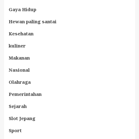
Gaya Hidup
Hewan paling santai
Kesehatan
kuliner
Makanan
Nasional
Olahraga
Pemerintahan
Sejarah
Slot Jepang
Sport