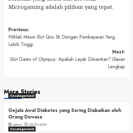
Microgaming adalah pilihan yang tepat.
Post
Previous:
Pilihlah Mesin Slot Qris 5k Dengan Pembayaran Yang
navigation
Lebih Tinggi
Next:
Slot Gates of Olympus: Apakah Layak Dimainkan? Ulasan
Lengkap
More Stories
Uncategorized
Gejala Awal Diabetes yang Sering Diabaikan oleh
Orang Dewasa
admin
05/31/2026
Uncategorized