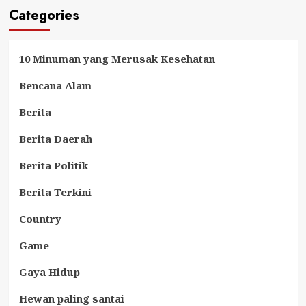
Categories
10 Minuman yang Merusak Kesehatan
Bencana Alam
Berita
Berita Daerah
Berita Politik
Berita Terkini
Country
Game
Gaya Hidup
Hewan paling santai