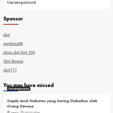
Uncategorized
Sponsor
slot
medusa88
situs slot bet 200
Slot Resmi
slot777
You may have missed
Uncategorized
Gejala Awal Diabetes yang Sering Diabaikan oleh
Orang Dewasa
admin
05/31/2026