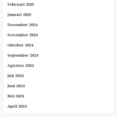
Februari 2025
Januari 2025
Desember 2024
November 2024
Oktober 2024
September 2024
Agustus 2024
Juli 2024
Juni 2024
Mei 2024
April 2024