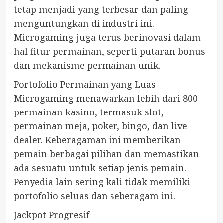
tetap menjadi yang terbesar dan paling
menguntungkan di industri ini.
Microgaming juga terus berinovasi dalam
hal fitur permainan, seperti putaran bonus
dan mekanisme permainan unik.
Portofolio Permainan yang Luas
Microgaming menawarkan lebih dari 800
permainan kasino, termasuk slot,
permainan meja, poker, bingo, dan live
dealer. Keberagaman ini memberikan
pemain berbagai pilihan dan memastikan
ada sesuatu untuk setiap jenis pemain.
Penyedia lain sering kali tidak memiliki
portofolio seluas dan seberagam ini.
Jackpot Progresif