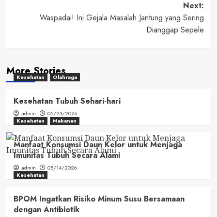
Next:
Waspadai! Ini Gejala Masalah Jantung yang Sering
Dianggap Sepele
More Stories
Kesehatan
Olahraga
Kesehatan Tubuh Sehari-hari
admin
05/23/2026
Kesehatan
Makanan
Manfaat Konsumsi Daun Kelor untuk Menjaga
Imunitas Tubuh Secara Alami
admin
05/14/2026
Kesehatan
BPOM Ingatkan Risiko Minum Susu Bersamaan
dengan Antibiotik