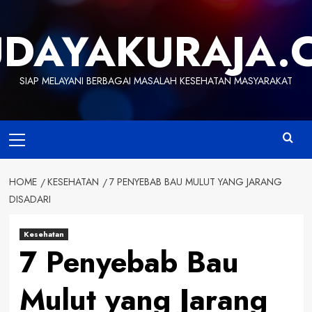
Skip
to
UDAYAKURAJA.
content
SIAP MELAYANI BERBAGAI MASALAH KESEHATAN MASYARAKAT
Primary
Menu
HOME
KESEHATAN
7 PENYEBAB BAU MULUT YANG JARANG
DISADARI
Kesehatan
7 Penyebab Bau
Mulut yang Jarang