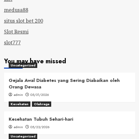
medusa88
situs slot bet 200
Slot Resmi
slot777
You may have missed
Uncategorized
Gejala Awal Diabetes yang Sering Diabaikan oleh
Orang Dewasa
admin
05/31/2026
Kesehatan
Olahraga
Kesehatan Tubuh Sehari-hari
admin
05/23/2026
Uncategorized