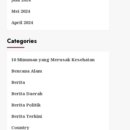
Mei 2024
April 2024
Categories
10 Minuman yang Merusak Kesehatan
Bencana Alam
Berita
Berita Daerah
Berita Politik
Berita Terkini
Country