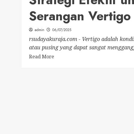
Serangan Vertigo
admin
06/07/2025
rsudayakuraja.com - Vertigo adalah kondi
atau pusing yang dapat sangat mengganggu
Read
Read More
more
about
Strategi
Efektif
untuk
Menghindari
Serangan
Vertigo