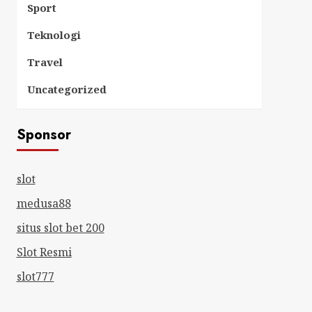
Sport
Teknologi
Travel
Uncategorized
Sponsor
slot
medusa88
situs slot bet 200
Slot Resmi
slot777