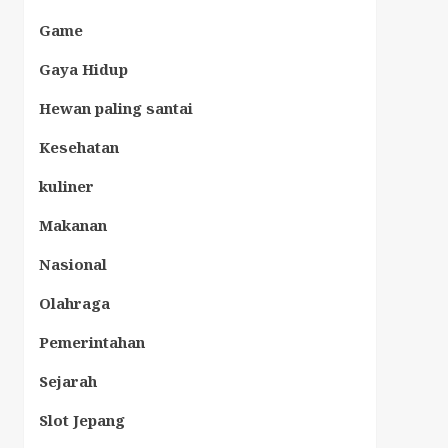
Game
Gaya Hidup
Hewan paling santai
Kesehatan
kuliner
Makanan
Nasional
Olahraga
Pemerintahan
Sejarah
Slot Jepang