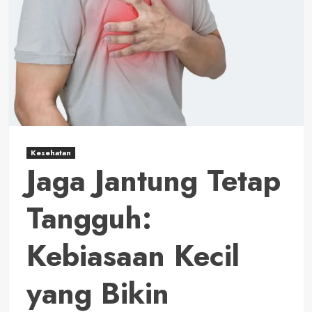
Kesehatan
Jaga Jantung Tetap
Tangguh:
Kebiasaan Kecil
yang Bikin