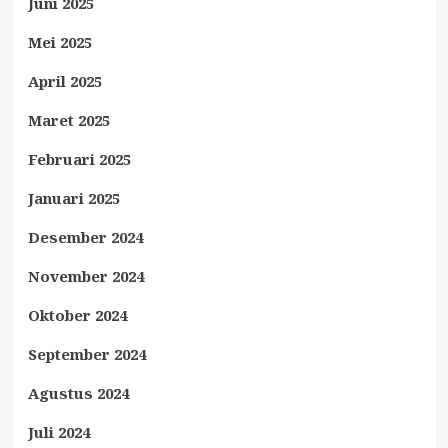
Juni 2025
Mei 2025
April 2025
Maret 2025
Februari 2025
Januari 2025
Desember 2024
November 2024
Oktober 2024
September 2024
Agustus 2024
Juli 2024