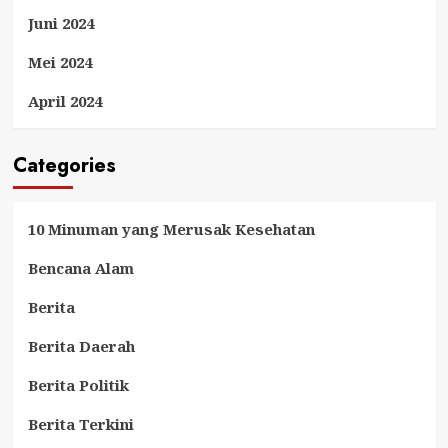
Juni 2024
Mei 2024
April 2024
Categories
10 Minuman yang Merusak Kesehatan
Bencana Alam
Berita
Berita Daerah
Berita Politik
Berita Terkini