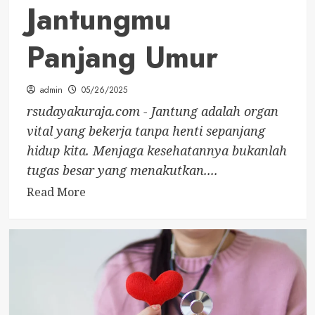
Jantungmu
Panjang Umur
admin
05/26/2025
rsudayakuraja.com - Jantung adalah organ
vital yang bekerja tanpa henti sepanjang
hidup kita. Menjaga kesehatannya bukanlah
tugas besar yang menakutkan....
Read
Read More
more
about
Jaga
Jantung
Tetap
Tangguh:
Kebiasaan