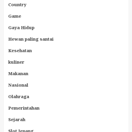
Country
Game
Gaya Hidup
Hewan paling santai
Kesehatan
kuliner
Makanan
Nasional
Olahraga
Pemerintahan
Sejarah
Slot Jepang